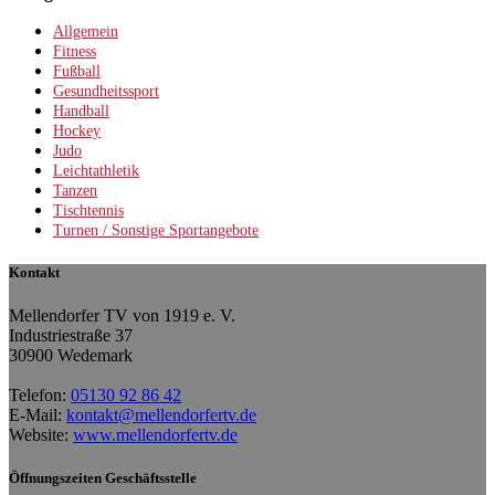
Allgemein
Fitness
Fußball
Gesundheitssport
Handball
Hockey
Judo
Leichtathletik
Tanzen
Tischtennis
Turnen / Sonstige Sportangebote
Kontakt
Mellendorfer TV von 1919 e. V.
Industriestraße 37
30900 Wedemark
Telefon:
05130 92 86 42
E-Mail:
kontakt@mellendorfertv.de
Website:
www.mellendorfertv.de
Öffnungszeiten Geschäftsstelle