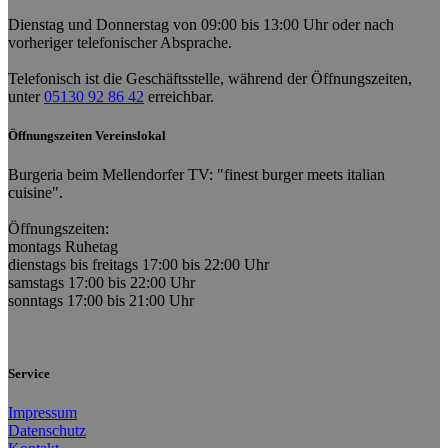
Dienstag und Donnerstag von 09:00 bis 13:00 Uhr oder nach
vorheriger telefonischer Absprache.
Telefonisch ist die Geschäftsstelle, während der Öffnungszeiten,
unter
05130 92 86 42
erreichbar.
Öffnungszeiten Vereinslokal
Burgeria beim Mellendorfer TV: "finest burger meets italian
cuisine".
Öffnungszeiten:
montags Ruhetag
dienstags bis freitags 17:00 bis 22:00 Uhr
samstags 17:00 bis 22:00 Uhr
sonntags 17:00 bis 21:00 Uhr
Service
Impressum
Datenschutz