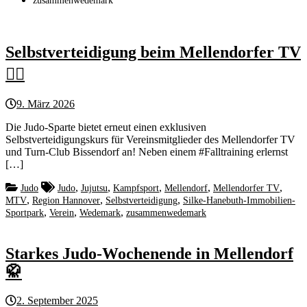
zusammenwedemark
Selbstverteidigung beim Mellendorfer TV
🤼‍♂️
9. März 2026
Die Judo-Sparte bietet erneut einen exklusiven
Selbstverteidigungskurs für Vereinsmitglieder des Mellendorfer TV
und Turn-Club Bissendorf an! Neben einem #Falltraining erlernst
[…]
,
,
,
,
,
Judo
Judo
Jujutsu
Kampfsport
Mellendorf
Mellendorfer TV
,
,
,
MTV
Region Hannover
Selbstverteidigung
Silke-Hanebuth-Immobilien-
,
,
,
Sportpark
Verein
Wedemark
zusammenwedemark
Starkes Judo-Wochenende in Mellendorf
🥋
2. September 2025