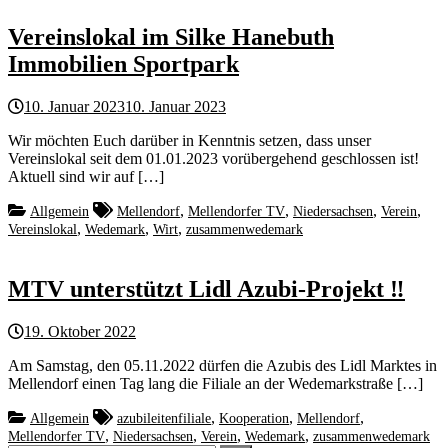
Vereinslokal im Silke Hanebuth
Immobilien Sportpark
10. Januar 2023
10. Januar 2023
Wir möchten Euch darüber in Kenntnis setzen, dass unser
Vereinslokal seit dem 01.01.2023 vorübergehend geschlossen ist!
Aktuell sind wir auf […]
,
,
,
,
Allgemein
Mellendorf
Mellendorfer TV
Niedersachsen
Verein
,
,
,
Vereinslokal
Wedemark
Wirt
zusammenwedemark
MTV unterstützt Lidl Azubi-Projekt ‼️
19. Oktober 2022
Am Samstag, den 05.11.2022 dürfen die Azubis des Lidl Marktes in
Mellendorf einen Tag lang die Filiale an der Wedemarkstraße […]
,
,
,
Allgemein
azubileitenfiliale
Kooperation
Mellendorf
,
,
,
,
Mellendorfer TV
Niedersachsen
Verein
Wedemark
zusammenwedemark