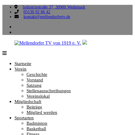
Zum
Industriestraße 37, 30900 Wedemark
05130 92 86 42
Inhalt
kontakt@mellendorfertv.de
springen
facebook
instagram
Mellendorfer
Sportliche
TV
Vielfalt,
Startseite
von
die
Verein
1919
uns
Geschichte
e.
verbindet.
Vorstand
V.
Satzung
Stellenausschreibungen
Vereinslokal
Mitgliedschaft
Beiträge
Mitglied werden
Sportarten
Badminton
Basketball
Fitness