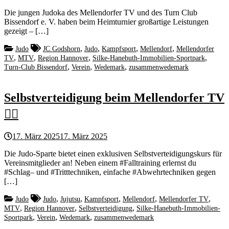
Die jungen Judoka des Mellendorfer TV und des Turn Club
Bissendorf e. V. haben beim Heimturnier großartige Leistungen
gezeigt – […]
,
,
,
,
Judo
JC Godshorn
Judo
Kampfsport
Mellendorf
Mellendorfer
,
,
,
,
TV
MTV
Region Hannover
Silke-Hanebuth-Immobilien-Sportpark
,
,
,
Turn-Club Bissendorf
Verein
Wedemark
zusammenwedemark
Selbstverteidigung beim Mellendorfer TV
🤼‍♂️
17. März 2025
17. März 2025
Die Judo-Sparte bietet einen exklusiven Selbstverteidigungskurs für
Vereinsmitglieder an! Neben einem #Falltraining erlernst du
#Schlag– und #Tritttechniken, einfache #Abwehrtechniken gegen
[…]
,
,
,
,
,
Judo
Judo
Jujutsu
Kampfsport
Mellendorf
Mellendorfer TV
,
,
,
MTV
Region Hannover
Selbstverteidigung
Silke-Hanebuth-Immobilien-
,
,
,
Sportpark
Verein
Wedemark
zusammenwedemark