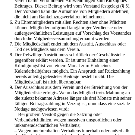
Verein damit verbundenen Aufwendungen zum Einzug des
Beitrages. Dieser Beitrag wird vom Vorstand festgelegt (§ 5).
Der Vorstand kann die Aufnahme von Mitgliedern ablehnen,
die nicht am Bankeinzugsverfahren teilnehmen.
Zu Ehrenmitgliedern mit allen Rechten aber ohne Pflichten
können Mitglieder aufgrund langjähriger Verdienste oder
außergewöhnlichen Leistungen auf Vorschlag des Vorstandes
durch die Mitgliederversammlung ernannt werden.
Die Mitgliedschaft endet mit dem Austritt, Ausschluss oder
Tod des Mitglieds aus dem Verein.
Der freiwillige Austritt muss schriftlich der Geschäftsstelle
gegenüber erklärt werden. Er ist unter Einhaltung einer
Kündigungsfrist von einem Monat zum Ende eines
Kalenderhalbjahres möglich. Ein Anspruch auf Rückzahlung
bereits anteilig geleisteter Beiträge besteht nicht. Die
Mitgliedschaft ist nicht übertragbar.
Der Ausschluss aus dem Verein und der Streichung von der
Mitgliederliste erfolgt:- Wenn das Mitglied trotz Mahnung an
die zuletzt bekannte Adresse länger als drei Monate mit seiner
fälligen Beitragszahlung in Verzug ist, ohne dass eine soziale
Notlage nachgewiesen wird;
– Bei grobem Verstoß gegen die Satzung oder
Verbandsrichtlinien, wegen massiven unsportlichen oder
unkameradschaftlichen Verhaltens;
– Wegen unehrenhaften Verhaltens innerhalb oder außerhalb