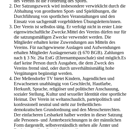
des Vereins ist die Förderung des Sports.
Der Satzungszweck wird insbesondere verwirklicht durch die
Abhaltung von geordneten Sport- und Spielübungen, die
Durchführung von sportlichen Veranstaltungen und den
Einsatz von sachgemäß vorgebildeten Übungsleitern/innen.
Der Verein ist selbstlos tätig. Er verfolgt nicht in erster Linie
eigenwirtschaftliche Zwecke.Mittel des Vereins dürfen nur für
die satzungsmäßigen Zwecke verwendet werden. Die
Mitglieder erhalten keine Zuwendungen aus Mitteln des
Vereins. Für nachgewiesene Auslagen und Aufwendungen
erhalten Mitglieder Auslagenersatz (§ 670 BGB). Zahlungen
nach § 3 Nr. 26a EstG (Ehrenamtspauschale) sind möglich.Es
darf keine Person durch Ausgaben, die dem Zweck des
Vereins fremd sind, oder durch unverhältnismäßig hohe
Vergütungen begünstigt werden.
Der Mellendorfer TV bietet Kindern, Jugendlichen und
Erwachsenen unabhängig von Geschlecht, Hautfarbe,
Herkunft, Sprache, religiöser und politischer Anschauung,
sozialer Stellung, Kultur und sexueller Identität eine sportliche
Heimat. Der Verein ist weltanschaulich, parteipolitisch und
konfessionell neutral und steht zur freiheitlichen-
demokratischen Grundordnung und den Menschenrechten.
Der einfacheren Lesbarkeit halber werden in dieser Satzung
alle Personen- und Ämterbezeichnungen in der männlichen
Form dargestellt, selbstverständlich stehen alle Ämter und