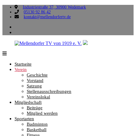
Zum
Industriestraße 37, 30900 Wedemark
05130 92 86 42
Inhalt
kontakt@mellendorfertv.de
springen
facebook
instagram
Mellendorfer
Sportliche
TV
Vielfalt,
Startseite
von
die
Verein
1919
uns
Geschichte
e.
verbindet.
Vorstand
V.
Satzung
Stellenausschreibungen
Vereinslokal
Mitgliedschaft
Beiträge
Mitglied werden
Sportarten
Badminton
Basketball
Fitness