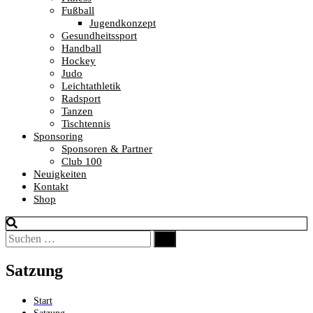
Fußball
Jugendkonzept
Gesundheitssport
Handball
Hockey
Judo
Leichtathletik
Radsport
Tanzen
Tischtennis
Sponsoring
Sponsoren & Partner
Club 100
Neuigkeiten
Kontakt
Shop
Suchen
Suchen
nach:
Satzung
Start