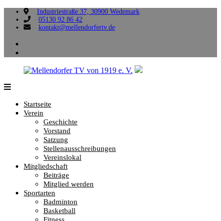
Zum
Industriestraße 37, 30900 Wedemark
05130 92 86 42
Inhalt
kontakt@mellendorfertv.de
springen
facebook
instagram
Mellendorfer
Sportliche
TV
Vielfalt,
Startseite
von
die
Verein
1919
uns
Geschichte
e.
verbindet.
Vorstand
V.
Satzung
Stellenausschreibungen
Vereinslokal
Mitgliedschaft
Beiträge
Mitglied werden
Sportarten
Badminton
Basketball
Fitness