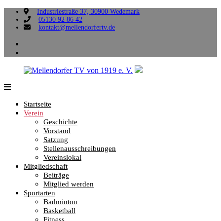
Zum
Industriestraße 37, 30900 Wedemark
05130 92 86 42
Inhalt
kontakt@mellendorfertv.de
springen
facebook
instagram
Mellendorfer
Sportliche
TV
Vielfalt,
Startseite
von
die
Verein
1919
uns
Geschichte
e.
verbindet.
Vorstand
V.
Satzung
Stellenausschreibungen
Vereinslokal
Mitgliedschaft
Beiträge
Mitglied werden
Sportarten
Badminton
Basketball
Fitness