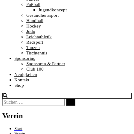
Fußball
Jugendkonzept
Gesundheitssport
Handball
Hockey
Judo
Leichtathletik
Radsport
Tanzen
Tischtennis
Sponsoring
Sponsoren & Partner
Club 100
Neuigkeiten
Kontakt
Shop
Suchen
Suchen
nach:
Verein
Start