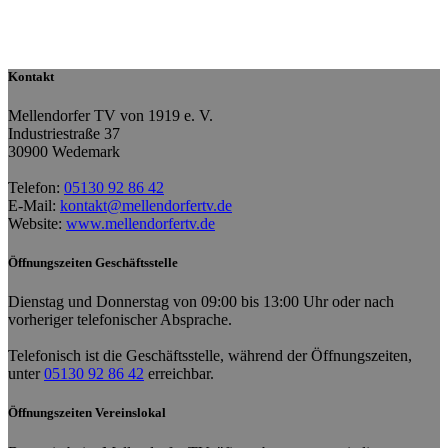
Kontakt
Mellendorfer TV von 1919 e. V.
Industriestraße 37
30900 Wedemark
Telefon:
05130 92 86 42
E-Mail:
kontakt@mellendorfertv.de
Website:
www.mellendorfertv.de
Öffnungszeiten Geschäftsstelle
Dienstag und Donnerstag von 09:00 bis 13:00 Uhr oder nach
vorheriger telefonischer Absprache.
Telefonisch ist die Geschäftsstelle, während der Öffnungszeiten,
unter
05130 92 86 42
erreichbar.
Öffnungszeiten Vereinslokal