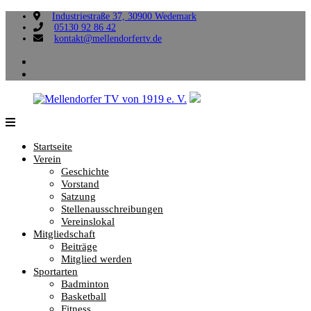
Zum
Industriestraße 37, 30900 Wedemark
05130 92 86 42
Inhalt
kontakt@mellendorfertv.de
springen
facebook
instagram
Mellendorfer
Sportliche
TV
Vielfalt,
Startseite
von
die
Verein
1919
uns
Geschichte
e.
verbindet.
Vorstand
V.
Satzung
Stellenausschreibungen
Vereinslokal
Mitgliedschaft
Beiträge
Mitglied werden
Sportarten
Badminton
Basketball
Fitness