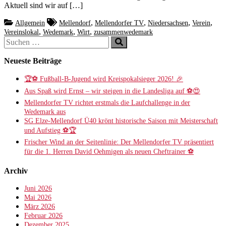
Aktuell sind wir auf […]
,
,
,
,
Allgemein
Mellendorf
Mellendorfer TV
Niedersachsen
Verein
,
,
,
Vereinslokal
Wedemark
Wirt
zusammenwedemark
Suchen
Suchen
nach:
Neueste Beiträge
🏆⚽ Fußball-B-Jugend wird Kreispokalsieger 2026! 🎉
Aus Spaß wird Ernst – wir steigen in die Landesliga auf ⚽😍
Mellendorfer TV richtet erstmals die Laufchallenge in der
Wedemark aus
SG Elze-Mellendorf Ü40 krönt historische Saison mit Meisterschaft
und Aufstieg ⚽️🏆
Frischer Wind an der Seitenlinie: Der Mellendorfer TV präsentiert
für die 1. Herren David Oehmigen als neuen Cheftrainer ⚽️
Archiv
Juni 2026
Mai 2026
März 2026
Februar 2026
Dezember 2025