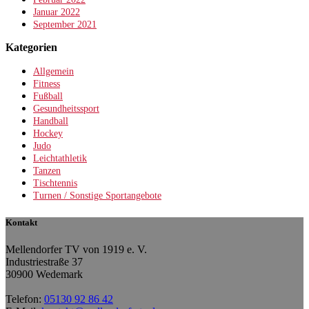
Januar 2022
September 2021
Kategorien
Allgemein
Fitness
Fußball
Gesundheitssport
Handball
Hockey
Judo
Leichtathletik
Tanzen
Tischtennis
Turnen / Sonstige Sportangebote
Kontakt
Mellendorfer TV von 1919 e. V.
Industriestraße 37
30900 Wedemark
Telefon:
05130 92 86 42