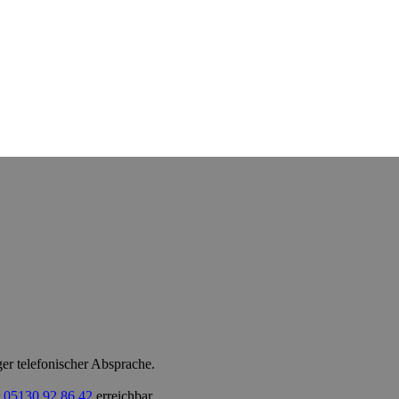
er telefonischer Absprache.
r
05130 92 86 42
erreichbar.