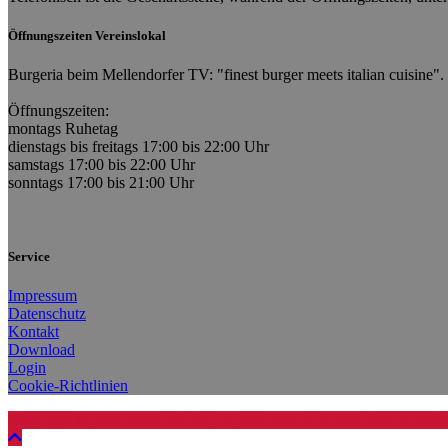
Öffnungszeiten Vereinslokal
Burgeria beim Mellendorfer TV: "finest burger meets italian cuisine".
Öffnungszeiten:
montags Ruhetag
dienstags bis freitags 17:00 bis 22:00 Uhr
samstags 17:00 bis 22:00 Uhr
sonntags 17:00 bis 21:00 Uhr
Service
Impressum
Datenschutz
Kontakt
Download
Login
Cookie-Richtlinien
Copyright © 2026
Mellendorfer TV von 1919 e. V.
Alle Rechte vorb