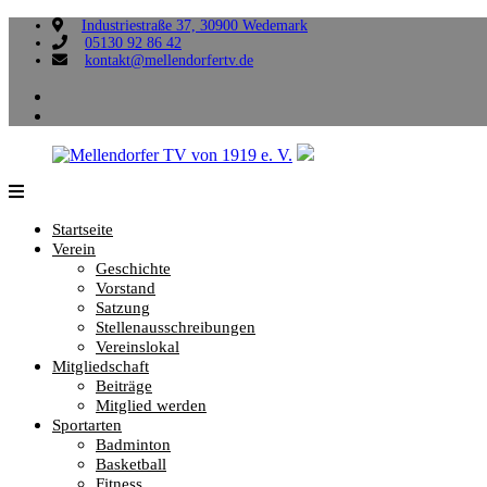
Zum
Industriestraße 37, 30900 Wedemark
05130 92 86 42
Inhalt
kontakt@mellendorfertv.de
springen
facebook
instagram
Mellendorfer
Sportliche
TV
Vielfalt,
Startseite
von
die
Verein
1919
uns
Geschichte
e.
verbindet.
Vorstand
V.
Satzung
Stellenausschreibungen
Vereinslokal
Mitgliedschaft
Beiträge
Mitglied werden
Sportarten
Badminton
Basketball
Fitness