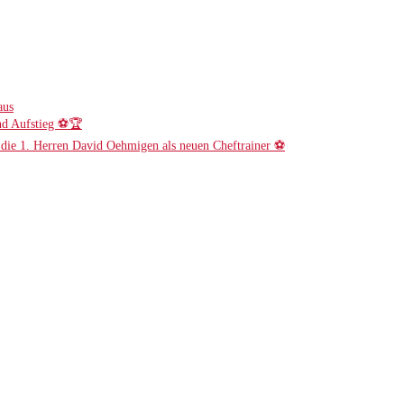
aus
nd Aufstieg ⚽️🏆
r die 1. Herren David Oehmigen als neuen Cheftrainer ⚽️