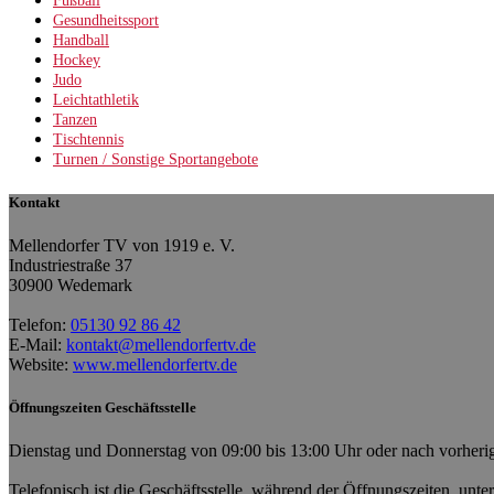
Fußball
Gesundheitssport
Handball
Hockey
Judo
Leichtathletik
Tanzen
Tischtennis
Turnen / Sonstige Sportangebote
Kontakt
Mellendorfer TV von 1919 e. V.
Industriestraße 37
30900 Wedemark
Telefon:
05130 92 86 42
E-Mail:
kontakt@mellendorfertv.de
Website:
www.mellendorfertv.de
Öffnungszeiten Geschäftsstelle
Dienstag und Donnerstag von 09:00 bis 13:00 Uhr oder nach vorherig
Telefonisch ist die Geschäftsstelle, während der Öffnungszeiten, unte