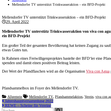
Allgemein
Mellendorfer TV unterstützt Trinkwasseraktion – ein BFD-Projekt
Mellendorfer TV unterstützt Trinkwasseraktion – ein BFD-Projekt
29. April 2022
Mellendorfer TV unterstütz Trinkwasseraktion von viva con agu
ein BFD-Projekt
Ein großer Teil der gesamten Bevölkerung hat keinen Zugang zu sau
etwas Gutes tun.
In Rahmen eines Freiwilligenprojektes bastelte der BFD‘ler eine Pfa
spenden und damit einen positiven Beitrag leisten.
Der Wert der Pfandflaschen wird an die Organisation
Viva con Agua
Pfandsammelbox im Foyer des Mellendorfer TV.
,
,
,
Allgemein
Mellendorfer TV
Pfandsammelaktion
Verein
viva con a
Beitragsnavigation
Jahreshauptversammlung 2022
REWE – Scheine für Vereine
Suchen
Suchen