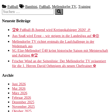
,
,
,
Fußball
Bambini
Fußball
Mellendorfer TV
Training
Suchen
Suchen
nach:
Neueste Beiträge
🏆⚽ Fußball-B-Jugend wird Kreispokalsieger 2026! 🎉
Aus Spaß wird Ernst – wir steigen in die Landesliga auf ⚽😍
Mellendorfer TV richtet erstmals die Laufchallenge in der
Wedemark aus
SG Elze-Mellendorf Ü40 krönt historische Saison mit Meisterschaft
und Aufstieg ⚽️🏆
Frischer Wind an der Seitenlinie: Der Mellendorfer TV präsentiert
für die 1. Herren David Oehmigen als neuen Cheftrainer ⚽️
Archiv
Juni 2026
Mai 2026
März 2026
Februar 2026
Dezember 2025
November 2025
Oktober 2025