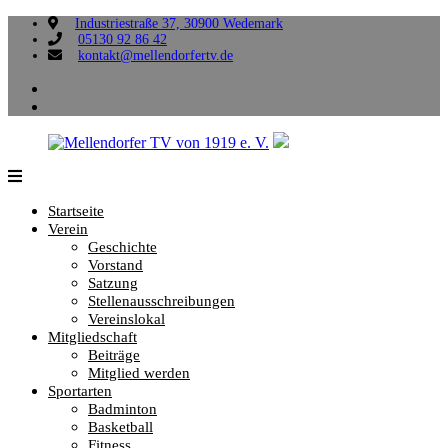
Zum
Industriestraße 37, 30900 Wedemark
05130 92 86 42
Inhalt
kontakt@mellendorfertv.de
springen
facebook
instagram
Mellendorfer
Sportliche
TV
Vielfalt,
Startseite
von
die
Verein
1919
uns
Geschichte
e.
verbindet.
Vorstand
V.
Satzung
Stellenausschreibungen
Vereinslokal
Mitgliedschaft
Beiträge
Mitglied werden
Sportarten
Badminton
Basketball
Fitness