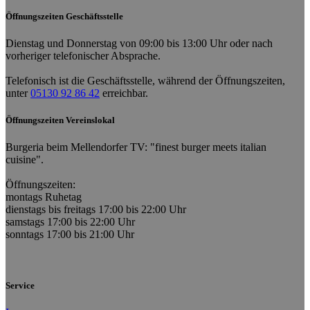
Öffnungszeiten Geschäftsstelle
Dienstag und Donnerstag von 09:00 bis 13:00 Uhr oder nach
vorheriger telefonischer Absprache.
Telefonisch ist die Geschäftsstelle, während der Öffnungszeiten,
unter
05130 92 86 42
erreichbar.
Öffnungszeiten Vereinslokal
Burgeria beim Mellendorfer TV: "finest burger meets italian
cuisine".
Öffnungszeiten:
montags Ruhetag
dienstags bis freitags 17:00 bis 22:00 Uhr
samstags 17:00 bis 22:00 Uhr
sonntags 17:00 bis 21:00 Uhr
Service