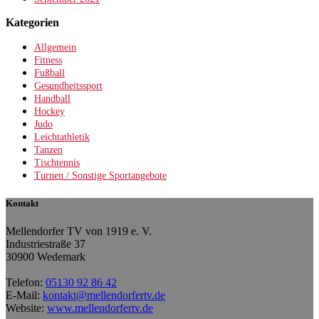
Kategorien
Allgemein
Fitness
Fußball
Gesundheitssport
Handball
Hockey
Judo
Leichtathletik
Tanzen
Tischtennis
Turnen / Sonstige Sportangebote
Kontakt
Mellendorfer TV von 1919 e. V.
Industriestraße 37
30900 Wedemark
Telefon:
05130 92 86 42
E-Mail:
kontakt@mellendorfertv.de
Website:
www.mellendorfertv.de