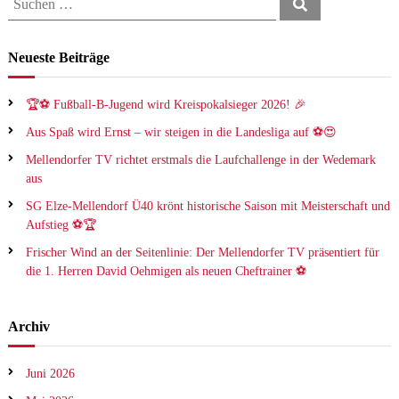
S
u
9
s
u
c
v
1
h
c
e
e
Neueste Beiträge
9
n
h
r
e
b
e
i
.
n
🏆⚽ Fußball-B-Jugend wird Kreispokalsieger 2026! 🎉
n
V
n
d
Aus Spaß wird Ernst – wir steigen in die Landesliga auf ⚽😍
.
e
a
t
Mellendorfer TV richtet erstmals die Laufchallenge in der Wedemark
c
.
aus
h
SG Elze-Mellendorf Ü40 krönt historische Saison mit Meisterschaft und
:
Aufstieg ⚽️🏆
Frischer Wind an der Seitenlinie: Der Mellendorfer TV präsentiert für
die 1. Herren David Oehmigen als neuen Cheftrainer ⚽️
Archiv
Juni 2026