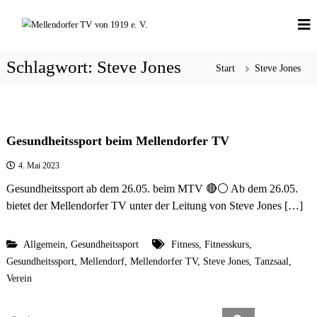
Z
M
S
u
p
e
m
o
l
I
r
Schlagwort:
Steve Jones
Start
Steve Jones
l
t
n
l
e
h
i
n
a
c
d
h
l
e
Gesundheitssport beim Mellendorfer TV
o
t
V
r
s
i
4. Mai 2023
f
e
p
Gesundheitssport ab dem 26.05. beim MTV 🔴⚪️ Ab dem 26.05.
l
e
r
f
bietet der Mellendorfer TV unter der Leitung von Steve Jones […]
r
i
a
T
l
n
t
V
g
Allgemein
,
Gesundheitssport
Fitness
,
Fitnesskurs
,
,
v
e
Gesundheitssport
,
Mellendorf
,
Mellendorfer TV
,
Steve Jones
,
Tanzsaal
,
d
o
i
n
Verein
e
n
u
1
S
n