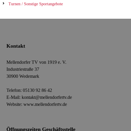
Turnen / Sonstige Sportangebote
Kontakt
Mellendorfer TV von 1919 e. V.
Industriestraße 37
30900 Wedemark
Telefon:
05130 92 86 42
E-Mail:
kontakt@mellendorfertv.de
Website:
www.mellendorfertv.de
Öffnungszeiten Geschäftsstelle