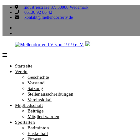
Zum
Industriestraße 37, 30900 Wedemark
05130 92 86 42
Inhalt
kontakt@mellendorfertv.de
springen
facebook
instagram
Mellendorfer
Sportliche
TV
Vielfalt,
Startseite
von
die
Verein
1919
uns
Geschichte
e.
verbindet.
Vorstand
V.
Satzung
Stellenausschreibungen
Vereinslokal
Mitgliedschaft
Beiträge
Mitglied werden
Sportarten
Badminton
Basketball
Fitness