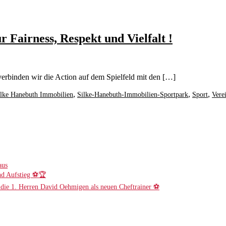
Fairness, Respekt und Vielfalt !
erbinden wir die Action auf dem Spielfeld mit den […]
,
,
,
ilke Hanebuth Immobilien
Silke-Hanebuth-Immobilien-Sportpark
Sport
Vere
aus
nd Aufstieg ⚽️🏆
r die 1. Herren David Oehmigen als neuen Cheftrainer ⚽️