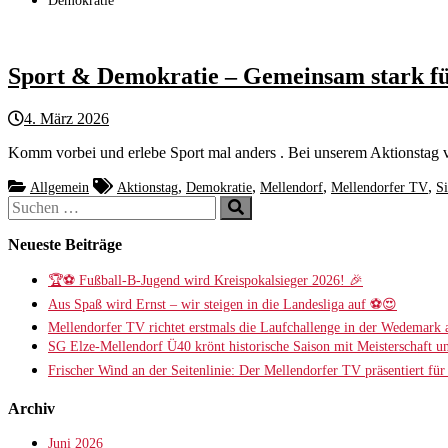
Demokratie
Sport & Demokratie – Gemeinsam stark für 
4. März 2026
Komm vorbei und erlebe Sport mal anders . Bei unserem Aktionstag v
,
,
,
,
Allgemein
Aktionstag
Demokratie
Mellendorf
Mellendorfer TV
S
Suchen
Suchen
nach:
Neueste Beiträge
🏆⚽ Fußball-B-Jugend wird Kreispokalsieger 2026! 🎉
Aus Spaß wird Ernst – wir steigen in die Landesliga auf ⚽😍
Mellendorfer TV richtet erstmals die Laufchallenge in der Wedemark 
SG Elze-Mellendorf Ü40 krönt historische Saison mit Meisterschaft u
Frischer Wind an der Seitenlinie: Der Mellendorfer TV präsentiert fü
Archiv
Juni 2026