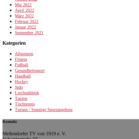
Mai 2022
April 2022
März 2022
Februar 2022
Januar 2022
September 2021
Kategorien
Allgemein
Fitness
Fußball
Gesundheitssport
Handball
Hockey
Judo
Leichtathletik
Tanzen
Tischtennis
Turnen / Sonstige Sportangebote
Kontakt
Mellendorfer TV von 1919 e. V.