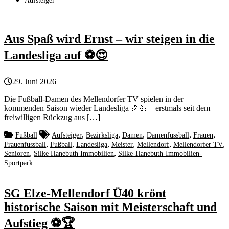
Aufsteiger
Aus Spaß wird Ernst – wir steigen in die
Landesliga auf ⚽😍
29. Juni 2026
Die Fußball-Damen des Mellendorfer TV spielen in der
kommenden Saison wieder Landesliga 🎉💪 – erstmals seit dem
freiwilligen Rückzug aus […]
,
,
,
,
,
Fußball
Aufsteiger
Bezirksliga
Damen
Damenfussball
Frauen
,
,
,
,
,
,
Frauenfussball
Fußball
Landesliga
Meister
Mellendorf
Mellendorfer TV
,
,
Senioren
Silke Hanebuth Immobilien
Silke-Hanebuth-Immobilien-
Sportpark
SG Elze-Mellendorf Ü40 krönt
historische Saison mit Meisterschaft und
Aufstieg ⚽️🏆