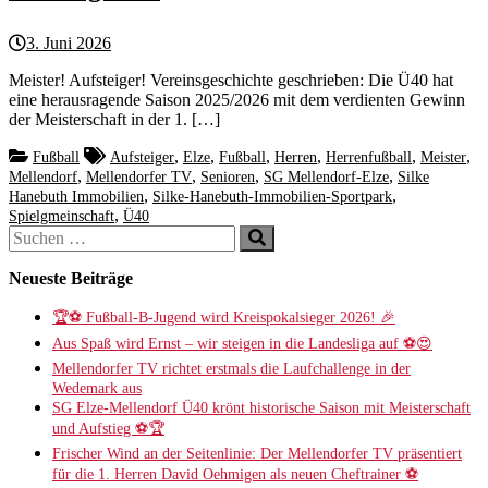
3. Juni 2026
Meister! Aufsteiger! Vereinsgeschichte geschrieben: Die Ü40 hat
eine herausragende Saison 2025/2026 mit dem verdienten Gewinn
der Meisterschaft in der 1. […]
,
,
,
,
,
,
Fußball
Aufsteiger
Elze
Fußball
Herren
Herrenfußball
Meister
,
,
,
,
Mellendorf
Mellendorfer TV
Senioren
SG Mellendorf-Elze
Silke
,
,
Hanebuth Immobilien
Silke-Hanebuth-Immobilien-Sportpark
,
Spielgmeinschaft
Ü40
Suchen
Suchen
nach:
Neueste Beiträge
🏆⚽ Fußball-B-Jugend wird Kreispokalsieger 2026! 🎉
Aus Spaß wird Ernst – wir steigen in die Landesliga auf ⚽😍
Mellendorfer TV richtet erstmals die Laufchallenge in der
Wedemark aus
SG Elze-Mellendorf Ü40 krönt historische Saison mit Meisterschaft
und Aufstieg ⚽️🏆
Frischer Wind an der Seitenlinie: Der Mellendorfer TV präsentiert
für die 1. Herren David Oehmigen als neuen Cheftrainer ⚽️