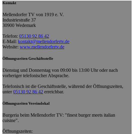
Kontakt
Mellendorfer TV von 1919 e. V.
Industriestraße 37
30900 Wedemark
Telefon:
05130 92 86 42
E-Mail:
kontakt@mellendorfertv.de
Website:
www.mellendorfertv.de
Öffnungszeiten Geschäftsstelle
Dienstag und Donnerstag von 09:00 bis 13:00 Uhr oder nach
vorheriger telefonischer Absprache.
Telefonisch ist die Geschäftsstelle, während der Öffnungszeiten,
unter
05130 92 86 42
erreichbar.
Öffnungszeiten Vereinslokal
Burgeria beim Mellendorfer TV: "finest burger meets italian
cuisine".
Öffnungszeiten: