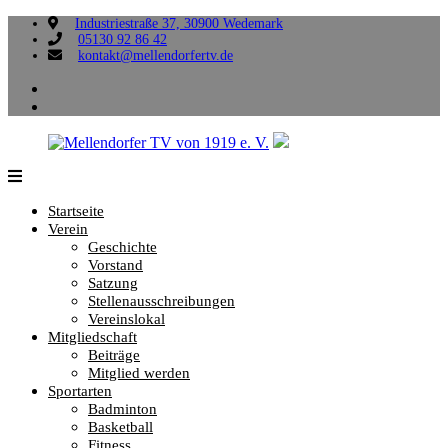
Zum
Industriestraße 37, 30900 Wedemark
05130 92 86 42
Inhalt
kontakt@mellendorfertv.de
springen
facebook
instagram
Mellendorfer
Sportliche
TV
Vielfalt,
Startseite
von
die
Verein
1919
uns
Geschichte
e.
verbindet.
Vorstand
V.
Satzung
Stellenausschreibungen
Vereinslokal
Mitgliedschaft
Beiträge
Mitglied werden
Sportarten
Badminton
Basketball
Fitness